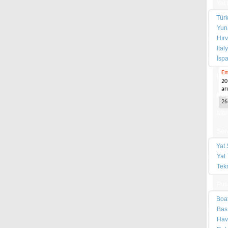
Yat
Türk
Yuna
Hırv
İtal
İspa
Em
Hab
20
ar
Mağ
26
Mar
Serv
Yat 
Yat 
Tek
Pus
Boa
Bas
Hav