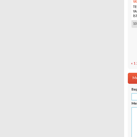
YA
TE
YA
İS
10
«
1
Me
Baş
Mes