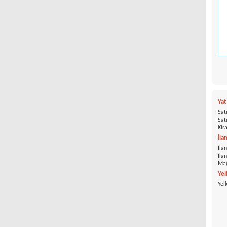
Ya
Satı
Satı
Kira
İla
İlan
İla
Mağ
Yel
Yel