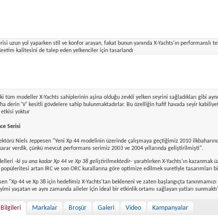
a yarışmaktaydı. Yine 2007 yılında büyük kardeş X-41 de diğer b
maya başladı. Bu sınıfın ilk Dünya Şampiyonası Kopenhag'da T
risi
erisi uzun yol yaparken stil ve konfor arayan, fakat bunun yanında X-Yachts'ın performanslı t
retim kalitesini de talep eden yelkenciler için tasarlandı
lk teknesi olan Xc 45, suya indirildiği yıl 2009 Avrupa'da Yılın Teknesi ödülünü kazandı. 2010 y
38'in de katılımıyla iki katına ulaştı.
indirilişinden yalnızca iki ay sonra 2011 Avrupa'da Yılın Teknesi ödülüne layık görüldü.
ki tüm modeller X-Yachts sahiplerinin aşina olduğu zevkli yelken seyrini sağladıkları gibi a
a derin 'V' kesitli gövdelere sahip bulunmaktadırlar. Bu özelliğin hafif havada seyir kabiliy
 etkisi yoktur
e Serisi
ektörü Niels Jeppesen "Yeni Xp 44 modelinin üzerinde çalışmaya geçtiğimiz 2010 ilkbaharında
arar verdik, çünkü mevcut performans serimiz 2003 ve 2004 yıllarında geliştirilmişti".
elleri
-ki şu ana kadar Xp 44 ve Xp 38 geliştirilmektedir-
yaratılırken X-Yachts'ın kazanmak 
e popüleritesi artan IRC ve son ORC kurallarına göre optimize edilmek suretiyle tasarımları bi
sen "Xp 44 ve Xp 38 için hedefimiz X-Yachts'tan bekleneni ve zaten başlangıçta tanınmamızı 
imi yaşatan ve aynı zamanda aileler için ideal bir etkinlik ortamı sağlayan yatları sunmaktı"
Bilgileri
Markalar
Broşür
Galeri
Video
Kampanyalar