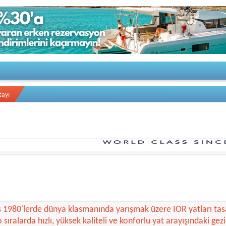
tayı
D YATCILIK
n en başarılı ve kalite odaklı yat üretim tesislerinden birisi 
ka'da üç kurucu ortak tarafından kuruldu.
s 1980'lerde dünya klasmanında yarışmak üzere IOR yatları tas
o sıralarda hızlı, yüksek kaliteli ve konforlu yat arayışındaki gezi