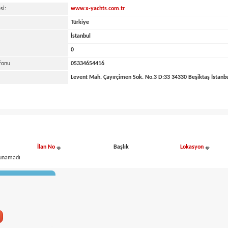
si:
www.x-yachts.com.tr
Türkiye
İstanbul
0
fonu
0
5334654416
Levent Mah. Çayırçimen Sok. No.3 D:33 34330 Beşiktaş İstanb
İlan No
Başlık
Lokasyon
lunamadı