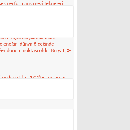
sek performanslı gezi tekneleri
. Yeni serinin ilki X-412 idi; bunu
da, 1999'da, X-562 izledi.
tanıtımıyla karşılandı. 2002
geleneğini dünya ölçeğinde
iğer dönüm noktası oldu. Bu yat, X-
 sınıfı doğdu. 2004'te bunları üç
. Bu yat, modern, ama yine de
arış/gezi yatı IMX 70'in pek çok
rı olan X-79 ve X-99'un geleneğini
n tanınmış bir sınıf olarak dünya