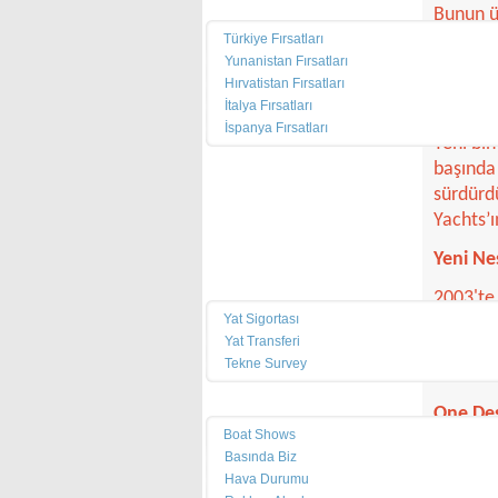
Yat Kiralama
Bunun üz
üretmek
Türkiye Fırsatları
Yunanistan Fırsatları
X-Yachts
Hırvatistan Fırsatları
X-512, X
İtalya Fırsatları
İspanya Fırsatları
Yeni bin
başında 
Haberler
sürdürdü
Mağazalar
Yachts’ı
Marinalar
Yeni Nes
Servisler
2003'te 
Yat Sigortası
yeni mod
Yat Transferi
klasik t
Tekne Survey
zarif de
Pusula
One Desi
Boat Shows
Yeni X-3
Basında Biz
sürdürdü
Hava Durumu