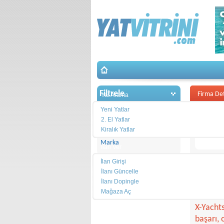
Filtrele
Firma De
Yat Arama
Seçimleriniz
Yeni Yatlar
2. El Yatlar
Yat Tipi
Kiralık Yatlar
Marka
İlan Ver
E-TREN
İlan Girişi
İlanı Güncelle
Günümüzü
İlanı Dopingle
Danimar
Mağaza Aç
X-Yacht
Ekipman
başarı, 