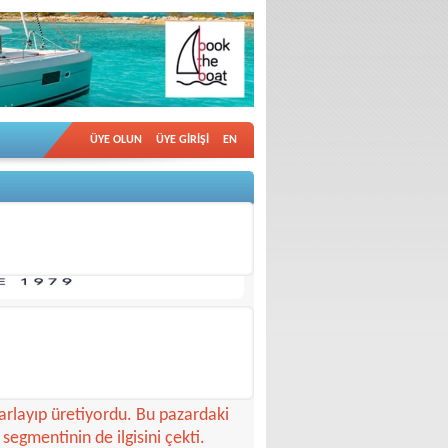
ÜYE OLUN
ÜYE GİRİŞİ
EN
olan X-Yachts 1979'da
arlayıp üretiyordu. Bu pazardaki
 segmentinin de ilgisini çekti.