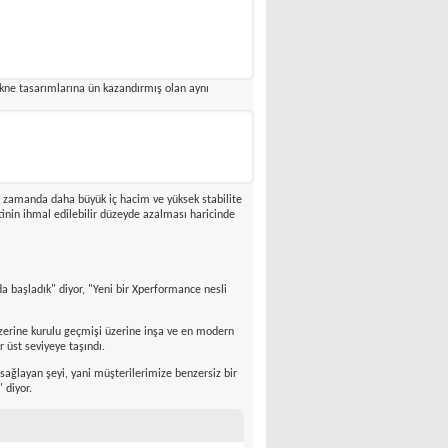
ir X-Yachts one design sınıfı
emmuz 2008'de yapıldi.
ekne tasarımlarına ün kazandırmış olan aynı
ılında Xc 42'nin katıldığı bu serideki model sayısı
ynı zamanda daha büyük iç hacim ve yüksek stabilite
etinin ihmal edilebilir düzeyde azalması haricinde
 başladık" diyor, "Yeni bir Xperformance nesli
üzerine kurulu geçmişi üzerine inşa ve en modern
r üst seviyeye taşındı.
sağlayan şeyi, yani müşterilerimize benzersiz bir
 diyor.