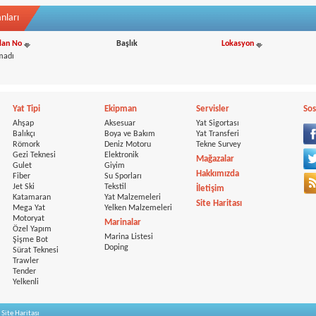
nları
İlan No
Başlık
Lokasyon
madı
Yat Tipi
Ekipman
Servisler
Sos
Ahşap
Aksesuar
Yat Sigortası
Balıkçı
Boya ve Bakım
Yat Transferi
Römork
Deniz Motoru
Tekne Survey
Gezi Teknesi
Elektronik
Mağazalar
Gulet
Giyim
Hakkımızda
Fiber
Su Sporları
Jet Ski
Tekstil
İletişim
Katamaran
Yat Malzemeleri
Site Haritası
Mega Yat
Yelken Malzemeleri
Motoryat
Marinalar
Özel Yapım
Marina Listesi
Şişme Bot
Doping
Sürat Teknesi
Trawler
Tender
Yelkenli
|
Site Haritası