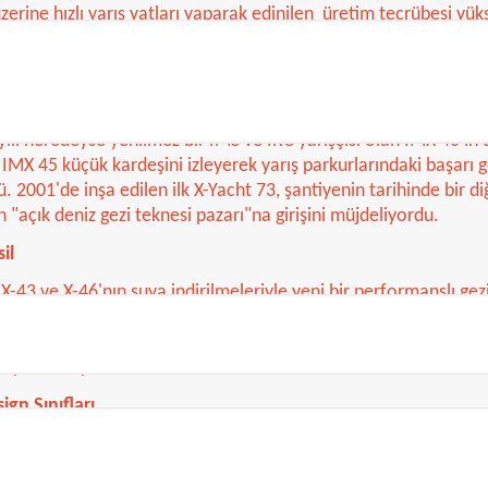
erine hızlı yarış yatları yaparak edinilen üretim tecrübesi yük
 için kullanılmaya da başlandı.
'ın performanslı gezi teknesi serisi 1990'lar boyunca ortaya çıktı
-382, IMX 38, X-442, X-362, X-332, X-302, X-612, X-482 ve sonun
yılı neredeyse yenilmez bir IMS ve IRC yarışçısı olan IMX 40'ın 
IMX 45 küçük kardeşini izleyerek yarış parkurlarındaki başarı 
. 2001'de inşa edilen ilk X-Yacht 73, şantiyenin tarihinde bir d
n "açık deniz gezi teknesi pazarı"na girişini müjdeliyordu.
il
X-43 ve X-46'nın suya indirilmeleriyle yeni bir performanslı gezi
el, X-40, X-37 ve X-50 izledi. 2006 yazında X-55 suya indirildi
asarımıyla 2005'te "modern bir şaheser" olarak suya indirilen y
tayına sahipti.
gn Sınıfları
5 One Design, popüler “one-design” (tek tip) monotip yarışçıla
. Öyle ki, 2007 yılında iki yüz adet X-35 ISAF tarafından resme