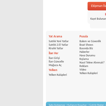
Ekipman İla
Kayıt Buluna
Yat Arama
Pusula
Satılık Yeni Yatlar
Bakım ve Güvenlik
Satılık 2.El Yatlar
Boat Shows
Kiralık Yatlar
Basında Biz
Haberler
İlan Ver
Hava Durumu
İlan Girişi
Kışlama
İlan Güncelle
Nasıl Tekne Alınmalı?
Mağaza Aç
Reklam
Video
Yelken
Yelken Kulüpleri
Yelken Kulüpleri
Satış Sözleşmesi
|
Kullanım Koşulları
|
Gizlilik İlkeleri