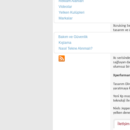
sularınd
Reklam Alanları
Videolar
oluştur
Yelken Kulüpleri
Xcruising Se
Markalar
Xcruising S
Teknik
tasarım ve ü
Bakım ve Güvenlik
Bu ailenin i
Xc 50 ve Xc 
Kışlama
Nasıl Tekne Alınmalı?
Xc 38, suya 
Xc serisinde
RSS
sağlayan dah
olumsuz bir
Xperformanc
Tasarım Dir
yaratmaya k
Yeni Xp mod
teknoloji il
Niels Jeppe
yelken deney
İletişim 